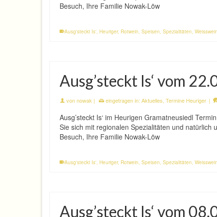
Besuch, Ihre Familie Nowak-Löw
Ausg'steckt Is'
,
Heuriger
,
Rotwein
,
Speisen
,
Spezialitäten
,
Weisswei
Ausg’steckt Is‘ vom 22
von
nowak
|
eingetragen in:
Aktuelles
,
Termine Heuriger
|
Ausg’steckt Is‘ im Heurigen Gramatneusiedl Termi
Sie sich mit regionalen Spezialitäten und natürlic
Besuch, Ihre Familie Nowak-Löw
Ausg'steckt Is'
,
Heuriger
,
Rotwein
,
Speisen
,
Spezialitäten
,
Weisswei
Ausg’steckt Is‘ vom 08