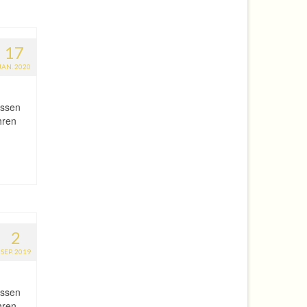
17
JAN. 2020
assen
hren
2
SEP. 2019
assen
hren