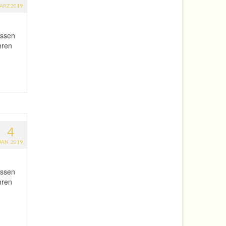
ÄRZ 2019
assen
hren
4
JAN. 2019
assen
hren