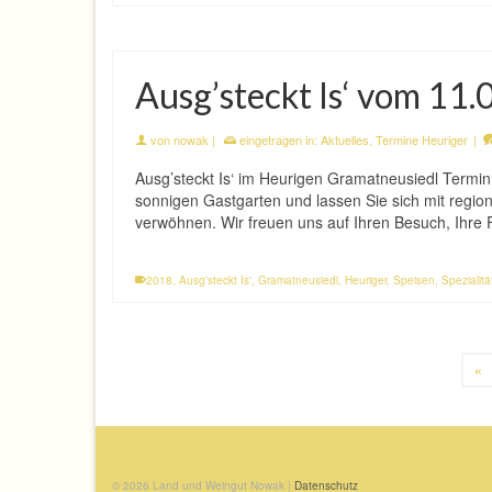
Ausg’steckt Is‘ vom 11.
von
nowak
|
eingetragen in:
Aktuelles
,
Termine Heuriger
|
Ausg’steckt Is‘ im Heurigen Gramatneusiedl Termi
sonnigen Gastgarten und lassen Sie sich mit region
verwöhnen. Wir freuen uns auf Ihren Besuch, Ihre
2018
,
Ausg'steckt Is'
,
Gramatneusiedl
,
Heuriger
,
Speisen
,
Spezialit
«
© 2026 Land und Weingut Nowak |
Datenschutz