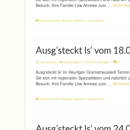
Besuch, Ihre Familie Löw Anreise zum …
Weiterle
Gramatneusiedl
,
Heuriger
,
Speisen
,
Spezialitäten
Ausg’steckt Is‘ vom 18
von
nowak
|
eingetragen in:
Termine Heuriger
|
0
Ausg’steckt Is‘ im Heurigen Gramatneusiedl Termi
Sie sich mit regionalen Spezialitäten und natürlic
Besuch, Ihre Familie Löw Anreise zum …
Weiterle
Gramatneusiedl
,
Heuriger
,
Speisen
,
Spezialitäten
Ausg’steckt Is‘ vom 24