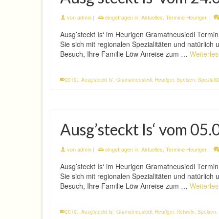
von
admin
|
eingetragen in:
Aktuelles
,
Termine Heuriger
|
Ausg’steckt Is‘ im Heurigen Gramatneusiedl Termi
Sie sich mit regionalen Spezialitäten und natürlic
Besuch, Ihre Familie Löw Anreise zum …
Weiterle
2019;
,
Ausg'steckt Is'
,
Gramatneusiedl
,
Heuriger
,
Speisen
,
Spezialit
Ausg’steckt Is‘ vom 05.
von
admin
|
eingetragen in:
Aktuelles
,
Termine Heuriger
|
Ausg’steckt Is‘ im Heurigen Gramatneusiedl Termi
Sie sich mit regionalen Spezialitäten und natürlic
Besuch, Ihre Familie Löw Anreise zum …
Weiterle
2019;
,
Ausg'steckt Is'
,
Gramatneusiedl
,
Heuriger
,
Rotwein
,
Speisen
,