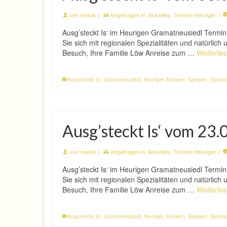
von
nowak
|
eingetragen in:
Aktuelles
,
Termine Heuriger
|
Ausg’steckt Is‘ im Heurigen Gramatneusiedl Termi
Sie sich mit regionalen Spezialitäten und natürlic
Besuch, Ihre Familie Löw Anreise zum …
Weiterle
Ausg'steckt Is'
,
Gramatneusiedl
,
Heuriger
,
Rotwein
,
Speisen
,
Spezial
Ausg’steckt Is‘ vom 23
von
nowak
|
eingetragen in:
Aktuelles
,
Termine Heuriger
|
Ausg’steckt Is‘ im Heurigen Gramatneusiedl Termi
Sie sich mit regionalen Spezialitäten und natürlic
Besuch, Ihre Familie Löw Anreise zum …
Weiterle
Ausg'steckt Is'
,
Gramatneusiedl
,
Heuriger
,
Rotwein
,
Speisen
,
Spezial