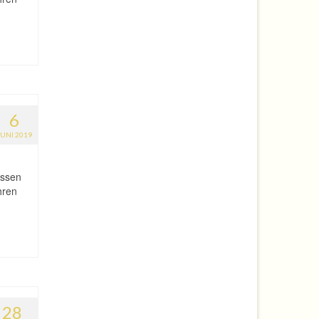
6
JUNI 2019
assen
hren
28