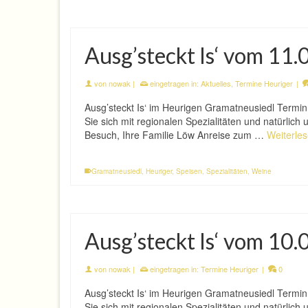
Ausg’steckt Is‘ vom 11
von
nowak
|
eingetragen in:
Aktuelles
,
Termine Heuriger
|
Ausg’steckt Is‘ im Heurigen Gramatneusiedl Termi
Sie sich mit regionalen Spezialitäten und natürlic
Besuch, Ihre Familie Löw Anreise zum …
Weiterle
Gramatneusiedl
,
Heuriger
,
Speisen
,
Spezialitäten
,
Weine
Ausg’steckt Is‘ vom 10
von
nowak
|
eingetragen in:
Termine Heuriger
|
0
Ausg’steckt Is‘ im Heurigen Gramatneusiedl Termi
Sie sich mit regionalen Spezialitäten und natürlic