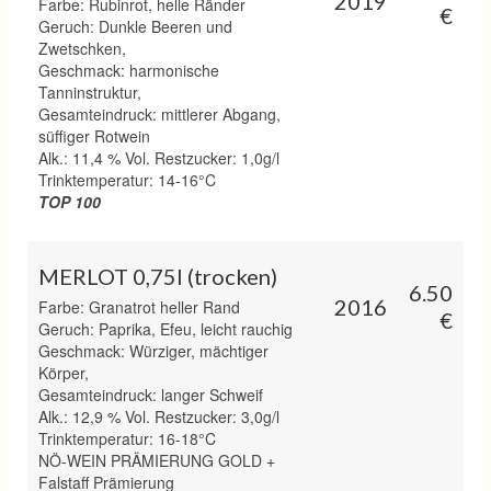
2019
Farbe: Rubinrot, helle Ränder
€
Geruch: Dunkle Beeren und
Zwetschken,
Geschmack: harmonische
Tanninstruktur,
Gesamteindruck: mittlerer Abgang,
süffiger Rotwein
Alk.: 11,4 % Vol. Restzucker: 1,0g/l
Trinktemperatur: 14-16°C
TOP 100
MERLOT 0,75l (trocken)
6.50
2016
Farbe: Granatrot heller Rand
€
Geruch: Paprika, Efeu, leicht rauchig
Geschmack: Würziger, mächtiger
Körper,
Gesamteindruck: langer Schweif
Alk.: 12,9 % Vol. Restzucker: 3,0g/l
Trinktemperatur: 16-18°C
NÖ-WEIN PRÄMIERUNG GOLD +
Falstaff Prämierung