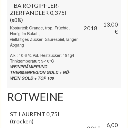
TBA ROTGIPFLER-
ZIERFANDLER 0,375l
(süß)
13.00
2018
Kosturteil: Orange, trop. Früchte,
€
Honig im Bukett,
vielfältiges Zucker- Säurespiel, langer
Abgang
Alk.: 10,6 % Vol. Restzucker: 194g/l
Trinktemperatur: 9-10°C
WEINPRÄMIERUNG
THERMENREGION GOLD + NÖ-
WEIN GOLD + TOP 100
ROTWEINE
ST. LAURENT 0,75l
(trocken)
6,00