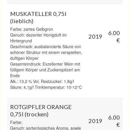
MUSKATELLER 0,75l
(lieblich)
Farbe: zartes Gelbgrün
6.00
Geruch: dezenter Honigduft im
2019
€
Hintergrund
Geschmack: ausbalancierte Säure von
schöner Struktur mit einem verspielten,
duftigen Körper
Gesamteindruck: Exzellenter Wein mit
fülligem Körper und Zuckerspitzerl am
Ende
Alk.: 13,2 % Vol. Restzucker: 1,8g/l
Säure: 4,1g/l Trinktemperatur: 10-12°C
ROTGIPFLER ORANGE
0,75l (trocken)
6.00
2019
Farbe:
€
Geruch: sortentypisches Aroma, sowie