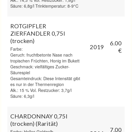
Säure: 6,8g/l Trinktemperatur: 8-9°C
ROTGIPFLER
ZIERFANDLER 0,75l
(trocken)
6.00
2019
Farbe:
€
Geruch: fruchtbetonte Nase nach
tropischen Früchten, Honig im Bukett
Geschmack: vielfältiges Zucker-
Säurespiel
Gesamteindruck: Diese Intensität gibt
es nur in der Thermenregion
Alk.: 15 % Vol. Restzucker: 3,7g/l
Säure: 6,3g/l
CHARDONNAY 0,75l
(trocken) (Rarität)
7.00
Farbe: Helles Goldgelb