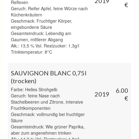
2019
Reflexen
€
Geruch: Reifer Apfel, feine Würze nach
Küchenkräutern
Geschmack: Fruchtiger Körper,
eingebundene Säure
Gesamteindruck: Lebendig am
Gaumen, mittlerer Abgang
Alk.: 13,5 % Vol. Restzucker: 1,3g/l
Trinktemperatur: 8°C
SAUVIGNON BLANC 0,75l
(trocken)
Farbe: Helles Strohgelb
6.00
2019
Geruch: feine Nase nach
€
Stachelbeeren und Zitrone, intensive
Fruchtkomponenten
Geschmack: vollmundig bei fruchtiger
Säure
Gesamteindruck: Wie grüner Paprika,
aber zum angenehmen trinken
Alk.: 14,3 % Vol. Restzucker: 1,8g/l