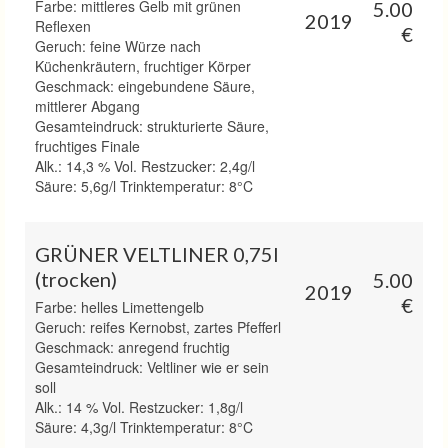
Farbe: mittleres Gelb mit grünen
5.00
2019
Reflexen
€
Geruch: feine Würze nach
Küchenkräutern, fruchtiger Körper
Geschmack: eingebundene Säure,
mittlerer Abgang
Gesamteindruck: strukturierte Säure,
fruchtiges Finale
Alk.: 14,3 % Vol. Restzucker: 2,4g/l
Säure: 5,6g/l Trinktemperatur: 8°C
GRÜNER VELTLINER 0,75l
(trocken)
5.00
2019
€
Farbe: helles Limettengelb
Geruch: reifes Kernobst, zartes Pfefferl
Geschmack: anregend fruchtig
Gesamteindruck: Veltliner wie er sein
soll
Alk.: 14 % Vol. Restzucker: 1,8g/l
Säure: 4,3g/l Trinktemperatur: 8°C