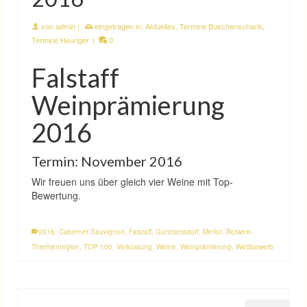
von
admin
|
eingetragen in:
Aktuelles
,
Termine Buschenschank
,
Termine Heuriger
|
0
Falstaff
Weinprämierung
2016
Termin: November 2016
Wir freuen uns über gleich vier Weine mit Top-
Bewertung.
2016
,
Cabernet Sauvignon
,
Falstaff
,
Guntramsdorf
,
Merlot
,
Rotwein
,
Thermenregion
,
TOP 100
,
Verkostung
,
Weine
,
Weinprämierung
,
Wettbewerb