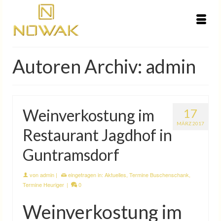
Autoren Archiv: admin
Weinverkostung im
17
MÄRZ 2017
Restaurant Jagdhof in
Guntramsdorf
von
admin
|
eingetragen in:
Aktuelles
,
Termine Buschenschank
,
Termine Heuriger
|
0
Weinverkostung im