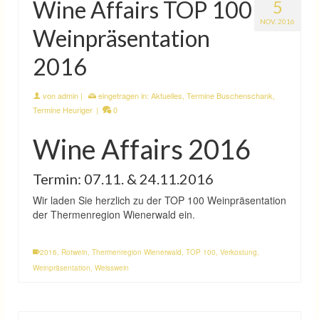
Wine Affairs TOP 100
5
NOV. 2016
Weinpräsentation
2016
von
admin
|
eingetragen in:
Aktuelles
,
Termine Buschenschank
,
Termine Heuriger
|
0
Wine Affairs 2016
Termin: 07.11. & 24.11.2016
Wir laden Sie herzlich zu der TOP 100 Weinpräsentation
der Thermenregion Wienerwald ein.
2016
,
Rotwein
,
Thermenregion Wienerwald
,
TOP 100
,
Verkostung
,
Weinpräsentation
,
Weisswein