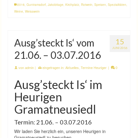
2016
,
Guntramsdorf
,
Jakobitage
,
Kirchplatz
,
Rotwein
,
Speisen
,
Spezialitäten
,
Weine
,
Weisswein
Ausg’steckt Is‘ vom
15
JUNI 2016
21.06. – 03.07.2016
von
admin
|
eingetragen in:
Aktuelles
,
Termine Heuriger
|
0
Ausg’steckt Is‘ im
Heurigen
Gramatneusiedl
Termin: 21.06. – 03.07.2016
Wir laden Sie herzlich ein, unseren Heurigen in
Gramatneusiedl zu besuchen.