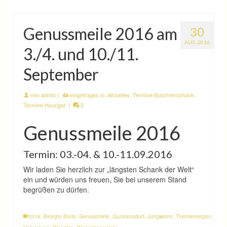
Genussmeile 2016 am
30
AUG. 2016
3./4. und 10./11.
September
von
admin
|
eingetragen in:
Aktuelles
,
Termine Buschenschank
,
Termine Heuriger
|
0
Genussmeile 2016
Termin: 03.-04. & 10.-11.09.2016
Wir laden Sie herzlich zur „längsten Schank der Welt“
ein und würden uns freuen, Sie bei unserem Stand
begrüßen zu dürfen.
2016
,
Belegte Brote
,
Genussmeile
,
Guntramsdorf
,
Jungweine
,
Thermenregion
,