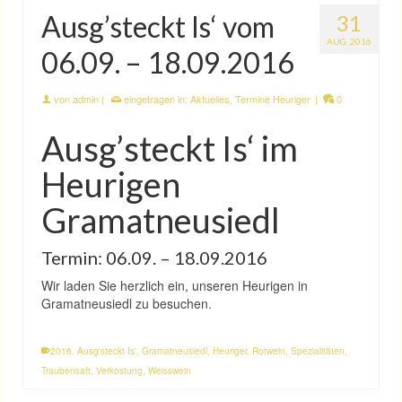
Ausg’steckt Is‘ vom
31
AUG. 2016
06.09. – 18.09.2016
von
admin
|
eingetragen in:
Aktuelles
,
Termine Heuriger
|
0
Ausg’steckt Is‘ im
Heurigen
Gramatneusiedl
Termin: 06.09. – 18.09.2016
Wir laden Sie herzlich ein, unseren Heurigen in
Gramatneusiedl zu besuchen.
2016
,
Ausg'steckt Is'
,
Gramatneusiedl
,
Heuriger
,
Rotwein
,
Spezialitäten
,
Traubensaft
,
Verkostung
,
Weisswein