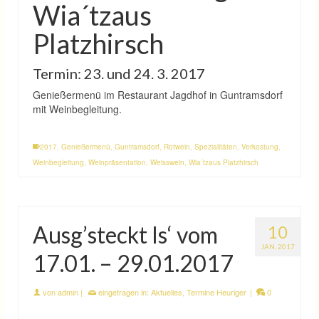
Wia´tzaus
Platzhirsch
Termin: 23. und 24. 3. 2017
Genießermenü im Restaurant Jagdhof in Guntramsdorf
mit Weinbegleitung.
2017
,
Genießermenü
,
Guntramsdorf
,
Rotwein
,
Spezialitäten
,
Verkostung
,
Weinbegleitung
,
Weinpräsentation
,
Weisswein
,
Wia´tzaus Platzhirsch
Ausg’steckt Is‘ vom
10
JAN. 2017
17.01. – 29.01.2017
von
admin
|
eingetragen in:
Aktuelles
,
Termine Heuriger
|
0