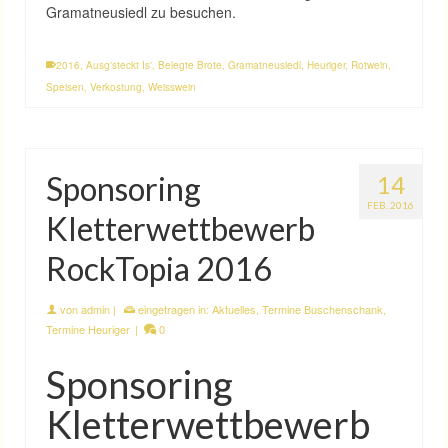
Gramatneusiedl zu besuchen.
2016
,
Ausg'steckt Is'
,
Belegte Brote
,
Gramatneusiedl
,
Heuriger
,
Rotwein
,
Speisen
,
Verkostung
,
Weisswein
Sponsoring
14
FEB. 2016
Kletterwettbewerb
RockTopia 2016
von
admin
|
eingetragen in:
Aktuelles
,
Termine Buschenschank
,
Termine Heuriger
|
0
Sponsoring
Kletterwettbewerb