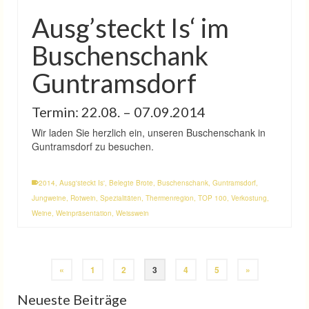
Ausg’steckt Is‘ im
Buschenschank
Guntramsdorf
Termin: 22.08. – 07.09.2014
Wir laden Sie herzlich ein, unseren Buschenschank in
Guntramsdorf zu besuchen.
2014
,
Ausg'steckt Is'
,
Belegte Brote
,
Buschenschank
,
Guntramsdorf
,
Jungweine
,
Rotwein
,
Spezialitäten
,
Thermenregion
,
TOP 100
,
Verkostung
,
Weine
,
Weinpräsentation
,
Weisswein
«
1
2
3
4
5
»
Neueste Beiträge