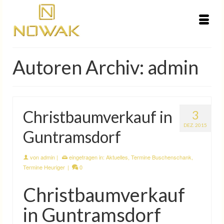
Autoren Archiv: admin
Christbaumverkauf in
3
DEZ. 2015
Guntramsdorf
von
admin
|
eingetragen in:
Aktuelles
,
Termine Buschenschank
,
Termine Heuriger
|
0
Christbaumverkauf
in Guntramsdorf