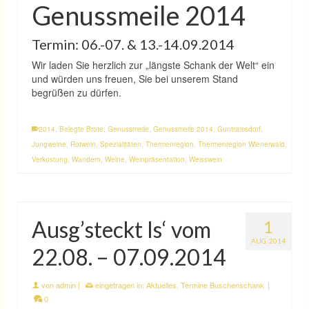
Genussmeile 2014
Termin: 06.-07. & 13.-14.09.2014
Wir laden Sie herzlich zur „längste Schank der Welt“ ein
und würden uns freuen, Sie bei unserem Stand
begrüßen zu dürfen.
2014
,
Belegte Brote
,
Genussmeile
,
Genussmeile 2014
,
Guntramsdorf
,
Jungweine
,
Rotwein
,
Spezialitäten
,
Thermenregion
,
Thermenregion Wienerwald
,
Verkostung
,
Wandern
,
Weine
,
Weinpräsentation
,
Weisswein
Ausg’steckt Is‘ vom
1
AUG. 2014
22.08. – 07.09.2014
von
admin
|
eingetragen in:
Aktuelles
,
Termine Buschenschank
|
0