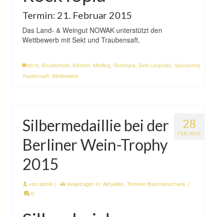
Termin: 21. Februar 2015
Das Land- & Weingut NOWAK unterstützt den
Wettbewerb mit Sekt und Traubensaft.
2015
,
Boulderhalle
,
Klettern
,
Mödling
,
Rocktopia
,
Sekt Leopoldo
,
Sponsoring
,
Traubensaft
,
Wettbewerb
Silbermedaillie bei der
28
FEB. 2015
Berliner Wein-Trophy
2015
von
admin
|
eingetragen in:
Aktuelles
,
Termine Buschenschank
|
0