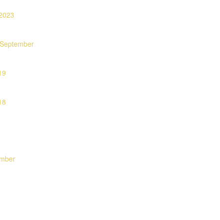
.2023
 September
19
18
ember