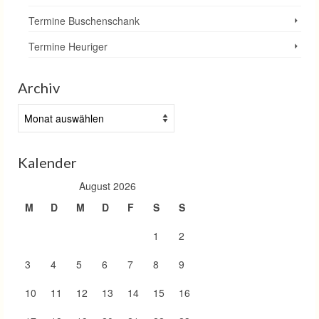
Termine Buschenschank
Termine Heuriger
Archiv
Archiv
Kalender
August 2026
M
D
M
D
F
S
S
1
2
3
4
5
6
7
8
9
10
11
12
13
14
15
16