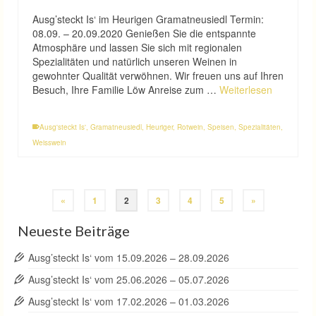
Ausg’steckt Is‘ im Heurigen Gramatneusiedl Termin:
08.09. – 20.09.2020 Genießen Sie die entspannte
Atmosphäre und lassen Sie sich mit regionalen
Spezialitäten und natürlich unseren Weinen in
gewohnter Qualität verwöhnen. Wir freuen uns auf Ihren
Besuch, Ihre Familie Löw Anreise zum …
Weiterlesen
Ausg'steckt Is'
,
Gramatneusiedl
,
Heuriger
,
Rotwein
,
Speisen
,
Spezialitäten
,
Weisswein
«
1
2
3
4
5
»
Neueste Beiträge
Ausg’steckt Is‘ vom 15.09.2026 – 28.09.2026
Ausg’steckt Is‘ vom 25.06.2026 – 05.07.2026
Ausg’steckt Is‘ vom 17.02.2026 – 01.03.2026