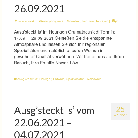
26.09.2021
von
nowak
|
eingetragen in:
Aktuelles
,
Termine Heuriger
|
0
Ausg’steckt Is‘ im Heurigen Gramatneusiedl Termin:
14.09. – 26.09.2021 Genießen Sie die entspannte
Atmosphäre und lassen Sie sich mit regionalen
Spezialitäten und natürlich unseren Weinen in
gewohnter Qualität verwöhnen. Wir freuen uns auf Ihren
Besuch, Ihre Familie Nowak-Löw
Ausg'steckt Is'
,
Heuriger
,
Rotwein
,
Spezialitäten
,
Weisswein
Ausg’steckt Is‘ vom
25
MAI 2021
22.06.2021 –
04.07.2021