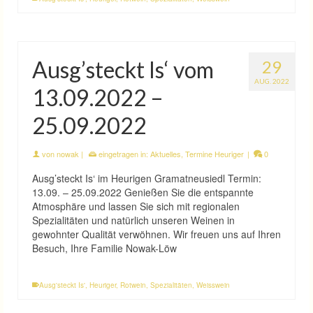
Ausg’steckt Is‘ vom
29
AUG. 2022
13.09.2022 –
25.09.2022
von
nowak
|
eingetragen in:
Aktuelles
,
Termine Heuriger
|
0
Ausg’steckt Is‘ im Heurigen Gramatneusiedl Termin:
13.09. – 25.09.2022 Genießen Sie die entspannte
Atmosphäre und lassen Sie sich mit regionalen
Spezialitäten und natürlich unseren Weinen in
gewohnter Qualität verwöhnen. Wir freuen uns auf Ihren
Besuch, Ihre Familie Nowak-Löw
Ausg'steckt Is'
,
Heuriger
,
Rotwein
,
Spezialitäten
,
Weisswein