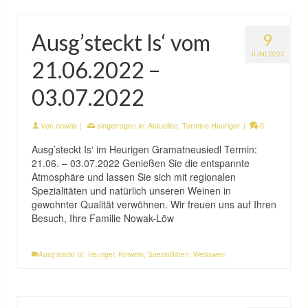
Ausg’steckt Is‘ vom
9
JUNI 2022
21.06.2022 –
03.07.2022
von
nowak
|
eingetragen in:
Aktuelles
,
Termine Heuriger
|
0
Ausg’steckt Is‘ im Heurigen Gramatneusiedl Termin:
21.06. – 03.07.2022 Genießen Sie die entspannte
Atmosphäre und lassen Sie sich mit regionalen
Spezialitäten und natürlich unseren Weinen in
gewohnter Qualität verwöhnen. Wir freuen uns auf Ihren
Besuch, Ihre Familie Nowak-Löw
Ausg'steckt Is'
,
Heuriger
,
Rotwein
,
Spezialitäten
,
Weisswein