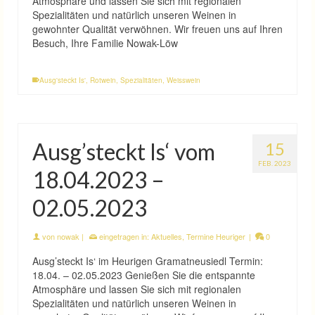
Atmosphäre und lassen Sie sich mit regionalen
Spezialitäten und natürlich unseren Weinen in
gewohnter Qualität verwöhnen. Wir freuen uns auf Ihren
Besuch, Ihre Familie Nowak-Löw
Ausg'steckt Is'
,
Rotwein
,
Spezialitäten
,
Weisswein
Ausg’steckt Is‘ vom
15
FEB. 2023
18.04.2023 –
02.05.2023
von
nowak
|
eingetragen in:
Aktuelles
,
Termine Heuriger
|
0
Ausg’steckt Is‘ im Heurigen Gramatneusiedl Termin:
18.04. – 02.05.2023 Genießen Sie die entspannte
Atmosphäre und lassen Sie sich mit regionalen
Spezialitäten und natürlich unseren Weinen in