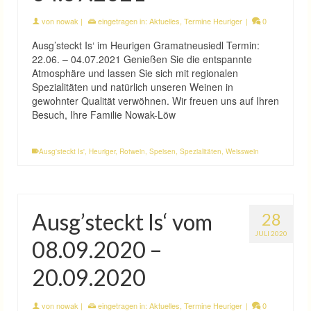
von
nowak
|
eingetragen in:
Aktuelles
,
Termine Heuriger
|
0
Ausg’steckt Is‘ im Heurigen Gramatneusiedl Termin:
22.06. – 04.07.2021 Genießen Sie die entspannte
Atmosphäre und lassen Sie sich mit regionalen
Spezialitäten und natürlich unseren Weinen in
gewohnter Qualität verwöhnen. Wir freuen uns auf Ihren
Besuch, Ihre Familie Nowak-Löw
Ausg'steckt Is'
,
Heuriger
,
Rotwein
,
Speisen
,
Spezialitäten
,
Weisswein
Ausg’steckt Is‘ vom
28
JULI 2020
08.09.2020 –
20.09.2020
von
nowak
|
eingetragen in:
Aktuelles
,
Termine Heuriger
|
0