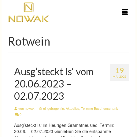
Rotwein
Ausg’steckt Is‘ vom
19
MAI 2023
20.06.2023 –
02.07.2023
von
nowak
|
eingetragen in:
Aktuelles
,
Termine Buschenschank
|
0
Ausg’steckt Is‘ im Heurigen Gramatneusiedl Termin:
20.06. – 02.07.2023 Genießen Sie die entspannte