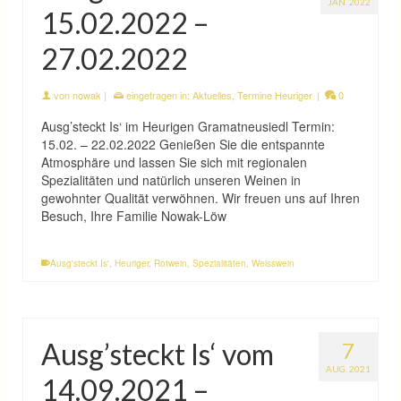
JAN. 2022
15.02.2022 –
27.02.2022
von
nowak
|
eingetragen in:
Aktuelles
,
Termine Heuriger
|
0
Ausg’steckt Is‘ im Heurigen Gramatneusiedl Termin:
15.02. – 22.02.2022 Genießen Sie die entspannte
Atmosphäre und lassen Sie sich mit regionalen
Spezialitäten und natürlich unseren Weinen in
gewohnter Qualität verwöhnen. Wir freuen uns auf Ihren
Besuch, Ihre Familie Nowak-Löw
Ausg'steckt Is'
,
Heuriger
,
Rotwein
,
Spezialitäten
,
Weisswein
Ausg’steckt Is‘ vom
7
AUG. 2021
14.09.2021 –