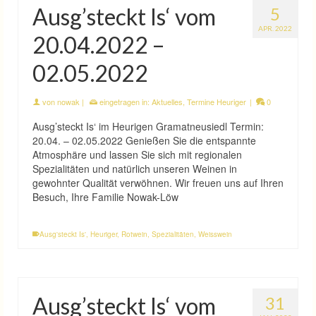
Ausg’steckt Is‘ vom
5
APR. 2022
20.04.2022 –
02.05.2022
von
nowak
|
eingetragen in:
Aktuelles
,
Termine Heuriger
|
0
Ausg’steckt Is‘ im Heurigen Gramatneusiedl Termin:
20.04. – 02.05.2022 Genießen Sie die entspannte
Atmosphäre und lassen Sie sich mit regionalen
Spezialitäten und natürlich unseren Weinen in
gewohnter Qualität verwöhnen. Wir freuen uns auf Ihren
Besuch, Ihre Familie Nowak-Löw
Ausg'steckt Is'
,
Heuriger
,
Rotwein
,
Spezialitäten
,
Weisswein
Ausg’steckt Is‘ vom
31