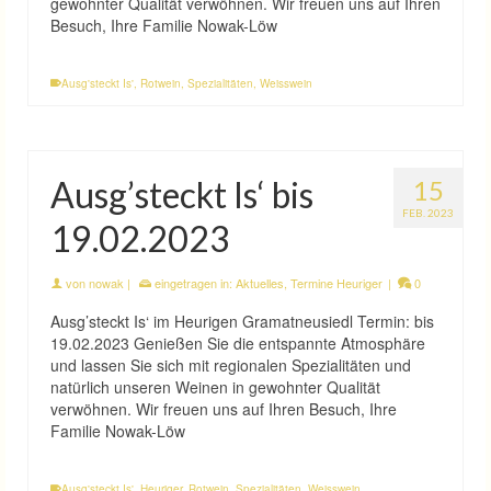
gewohnter Qualität verwöhnen. Wir freuen uns auf Ihren
Besuch, Ihre Familie Nowak-Löw
Ausg'steckt Is'
,
Rotwein
,
Spezialitäten
,
Weisswein
Ausg’steckt Is‘ bis
15
FEB. 2023
19.02.2023
von
nowak
|
eingetragen in:
Aktuelles
,
Termine Heuriger
|
0
Ausg’steckt Is‘ im Heurigen Gramatneusiedl Termin: bis
19.02.2023 Genießen Sie die entspannte Atmosphäre
und lassen Sie sich mit regionalen Spezialitäten und
natürlich unseren Weinen in gewohnter Qualität
verwöhnen. Wir freuen uns auf Ihren Besuch, Ihre
Familie Nowak-Löw
Ausg'steckt Is'
,
Heuriger
,
Rotwein
,
Spezialitäten
,
Weisswein