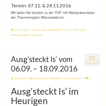
Termin: 07.11. & 24.11.2016
Wir laden Sie herzlich zu der TOP 100 Weinpräsentation
der Thermenregion Wienerwald ein.
2016
,
Rotwein
,
Thermenregion Wienerwald
,
TOP 100
,
Verkostung
,
Weinpräsentation
,
Weisswein
Ausg’steckt Is‘ vom
31
AUG. 2016
06.09. – 18.09.2016
von
admin
|
eingetragen in:
Aktuelles
,
Termine Heuriger
|
0
Ausg’steckt Is‘ im
Heurigen