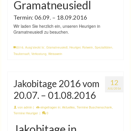
Gramatneusiedl
Termin: 06.09. – 18.09.2016
Wir laden Sie herzlich ein, unseren Heurigen in
Gramatneusiedl zu besuchen.
2016
,
Ausg'steckt Is'
,
Gramatneusiedl
,
Heuriger
,
Rotwein
,
Spezialitäten
,
Traubensaft
,
Verkostung
,
Weisswein
Jakobitage 2016 vom
12
JULI 2016
20.07. – 01.08.2016
von
admin
|
eingetragen in:
Aktuelles
,
Termine Buschenschank
,
Termine Heuriger
|
0
Jakobitage in