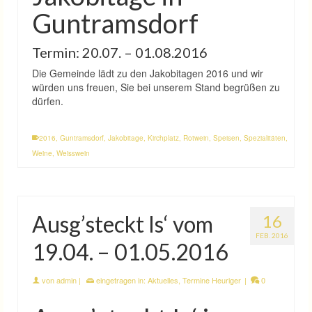
Guntramsdorf
Termin: 20.07. – 01.08.2016
Die Gemeinde lädt zu den Jakobitagen 2016 und wir
würden uns freuen, Sie bei unserem Stand begrüßen zu
dürfen.
2016
,
Guntramsdorf
,
Jakobitage
,
Kirchplatz
,
Rotwein
,
Speisen
,
Spezialitäten
,
Weine
,
Weisswein
Ausg’steckt Is‘ vom
16
FEB. 2016
19.04. – 01.05.2016
von
admin
|
eingetragen in:
Aktuelles
,
Termine Heuriger
|
0