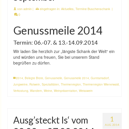
von
admin
|
eingetragen in:
Aktuelles
,
Termine Buschenschank
|
0
Genussmeile 2014
Termin: 06.-07. & 13.-14.09.2014
Wir laden Sie herzlich zur „längste Schank der Welt“ ein
und würden uns freuen, Sie bei unserem Stand
begrüßen zu dürfen.
2014
,
Belegte Brote
,
Genussmeile
,
Genussmeile 2014
,
Guntramsdorf
,
Jungweine
,
Rotwein
,
Spezialitäten
,
Thermenregion
,
Thermenregion Wienerwald
,
Verkostung
,
Wandern
,
Weine
,
Weinpräsentation
,
Weisswein
Ausg’steckt Is‘ vom
1
AUG. 2014