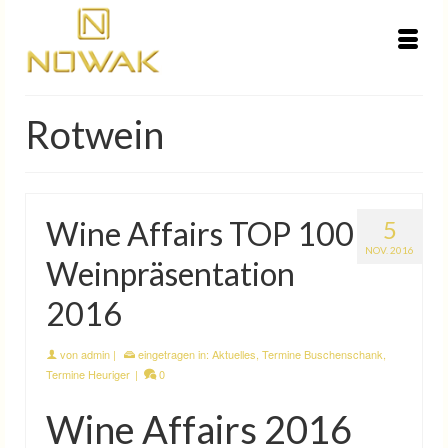
Rotwein
Wine Affairs TOP 100
5
NOV. 2016
Weinpräsentation
2016
von
admin
|
eingetragen in:
Aktuelles
,
Termine Buschenschank
,
Termine Heuriger
|
0
Wine Affairs 2016