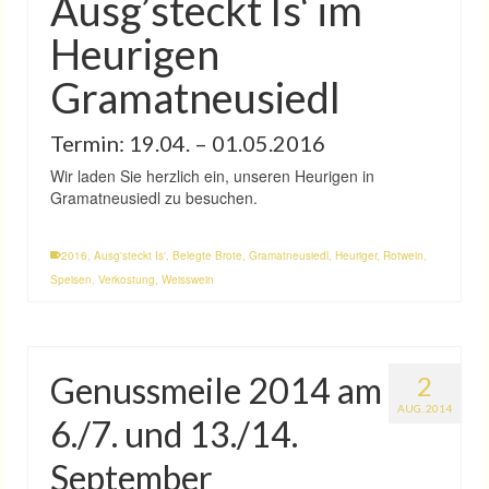
Ausg’steckt Is‘ im
Heurigen
Gramatneusiedl
Termin: 19.04. – 01.05.2016
Wir laden Sie herzlich ein, unseren Heurigen in
Gramatneusiedl zu besuchen.
2016
,
Ausg'steckt Is'
,
Belegte Brote
,
Gramatneusiedl
,
Heuriger
,
Rotwein
,
Speisen
,
Verkostung
,
Weisswein
Genussmeile 2014 am
2
AUG. 2014
6./7. und 13./14.
September