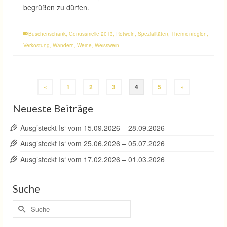
begrüßen zu dürfen.
Buschenschank
,
Genussmeile 2013
,
Rotwein
,
Spezialitäten
,
Thermenregion
,
Verkostung
,
Wandern
,
Weine
,
Weisswein
«
1
2
3
4
5
»
Neueste Beiträge
Ausg’steckt Is‘ vom 15.09.2026 – 28.09.2026
Ausg’steckt Is‘ vom 25.06.2026 – 05.07.2026
Ausg’steckt Is‘ vom 17.02.2026 – 01.03.2026
Suche
Suche
nach: