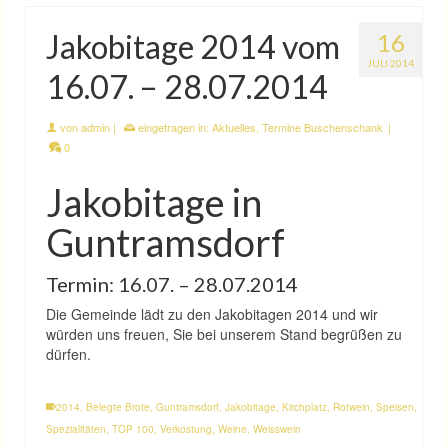
Jakobitage 2014 vom
16
JULI 2014
16.07. – 28.07.2014
von
admin
|
eingetragen in:
Aktuelles
,
Termine Buschenschank
|
0
Jakobitage in
Guntramsdorf
Termin: 16.07. – 28.07.2014
Die Gemeinde lädt zu den Jakobitagen 2014 und wir
würden uns freuen, Sie bei unserem Stand begrüßen zu
dürfen.
2014
,
Belegte Brote
,
Guntramsdorf
,
Jakobitage
,
Kirchplatz
,
Rotwein
,
Speisen
,
Spezialitäten
,
TOP 100
,
Verkostung
,
Weine
,
Weisswein