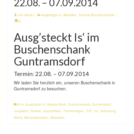
22.08. – 07.09.2014
von
admin
|
eingetragen in:
Aktuelles
,
Termine Buschenschank
|
0
Ausg’steckt Is‘ im
Buschenschank
Guntramsdorf
Termin: 22.08. – 07.09.2014
Wir laden Sie herzlich ein, unseren Buschenschank in
Guntramsdorf zu besuchen.
2014
,
Ausg'steckt Is'
,
Belegte Brote
,
Buschenschank
,
Guntramsdorf
,
Jungweine
,
Rotwein
,
Spezialitäten
,
Thermenregion
,
TOP 100
,
Verkostung
,
Weine
,
Weinpräsentation
,
Weisswein