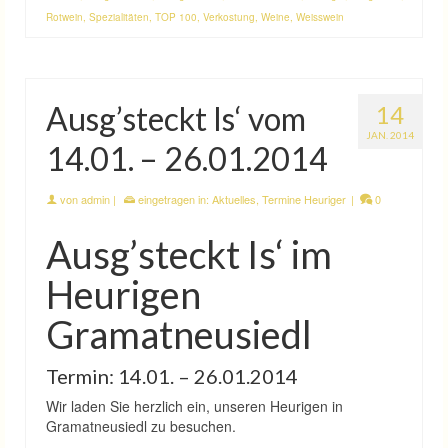
Rotwein
,
Spezialitäten
,
TOP 100
,
Verkostung
,
Weine
,
Weisswein
Ausg’steckt Is‘ vom
14
JAN. 2014
14.01. – 26.01.2014
von
admin
|
eingetragen in:
Aktuelles
,
Termine Heuriger
|
0
Ausg’steckt Is‘ im
Heurigen
Gramatneusiedl
Termin: 14.01. – 26.01.2014
Wir laden Sie herzlich ein, unseren Heurigen in
Gramatneusiedl zu besuchen.