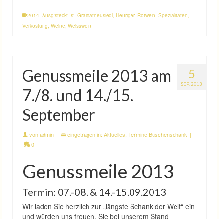
2014
,
Ausg'steckt Is'
,
Gramatneusiedl
,
Heuriger
,
Rotwein
,
Spezialitäten
,
Verkostung
,
Weine
,
Weisswein
Genussmeile 2013 am
5
SEP. 2013
7./8. und 14./15.
September
von
admin
|
eingetragen in:
Aktuelles
,
Termine Buschenschank
|
0
Genussmeile 2013
Termin: 07.-08. & 14.-15.09.2013
Wir laden Sie herzlich zur „längste Schank der Welt“ ein
und würden uns freuen, Sie bei unserem Stand